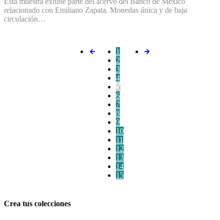
Esta muestra exhibe parte del acervo del Banco de México
relacionado con Emiliano Zapata. Monedas única y de baja
circulación…
1
2
3
4
5
6
7
8
9
10
11
12
13
14
15
Crea tus colecciones