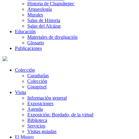
Historia de Chapultepec
Arqueología
Murales
Salas de Historia
Salas del Alcázar
Educación
Materiales de divulgación
Glosario
Publicaciones
Colección
Curadurías
Colección
Gigapixel
Visita
Información general
Exposiciones
Agenda
Exposición: Bordado, de la virtud
Biblioteca
Servicios
Visitas guiadas
El Museo