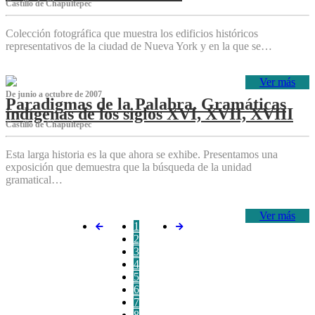
Castillo de Chapultepec
Colección fotográfica que muestra los edificios históricos
representativos de la ciudad de Nueva York y en la que se…
Ver más
De junio a octubre de 2007
Paradigmas de la Palabra. Gramáticas
indígenas de los siglos XVI, XVII, XVIII
Castillo de Chapultepec
Esta larga historia es la que ahora se exhibe. Presentamos una
exposición que demuestra que la búsqueda de la unidad
gramatical…
Ver más
1
2
3
4
5
6
7
8