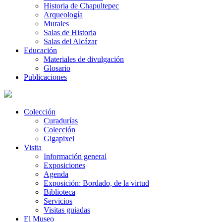
Historia de Chapultepec
Arqueología
Murales
Salas de Historia
Salas del Alcázar
Educación
Materiales de divulgación
Glosario
Publicaciones
Colección
Curadurías
Colección
Gigapixel
Visita
Información general
Exposiciones
Agenda
Exposición: Bordado, de la virtud
Biblioteca
Servicios
Visitas guiadas
El Museo