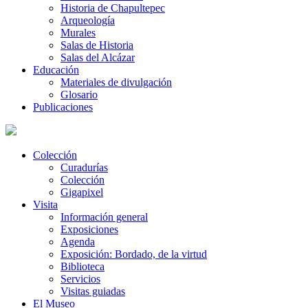
Historia de Chapultepec
Arqueología
Murales
Salas de Historia
Salas del Alcázar
Educación
Materiales de divulgación
Glosario
Publicaciones
Colección
Curadurías
Colección
Gigapixel
Visita
Información general
Exposiciones
Agenda
Exposición: Bordado, de la virtud
Biblioteca
Servicios
Visitas guiadas
El Museo