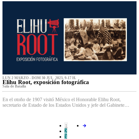
LUN 2 MARZO - DOM 30 JUL 2023, 9-17 H.
Elihu Root, exposición fotográfica
Sala de Batalla
En el otoño de 1907 visitó México el Honorable Elihu Root,
secretario de Estado de los Estados Unidos y jefe del Gabinete…
1
2
3