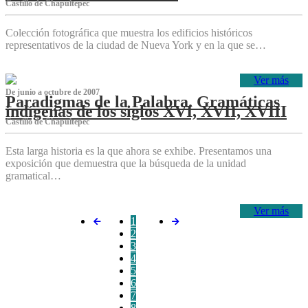
Castillo de Chapultepec
Colección fotográfica que muestra los edificios históricos
representativos de la ciudad de Nueva York y en la que se…
Ver más
De junio a octubre de 2007
Paradigmas de la Palabra. Gramáticas
indígenas de los siglos XVI, XVII, XVIII
Castillo de Chapultepec
Esta larga historia es la que ahora se exhibe. Presentamos una
exposición que demuestra que la búsqueda de la unidad
gramatical…
Ver más
1
2
3
4
5
6
7
8