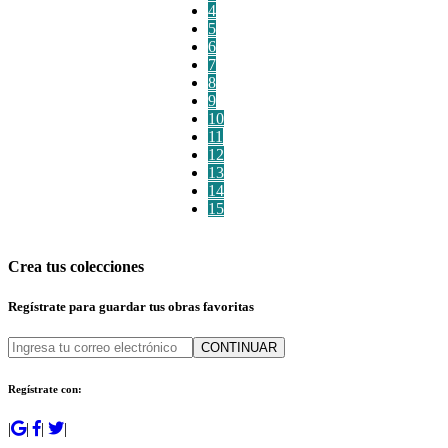
4
5
6
7
8
9
10
11
12
13
14
15
Crea tus colecciones
Regístrate para guardar tus obras favoritas
CONTINUAR
Regístrate con:
|
|
|
|