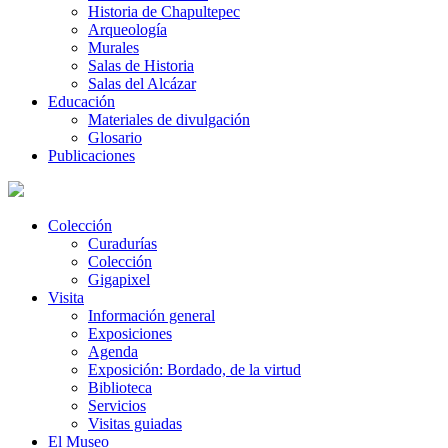
Historia de Chapultepec
Arqueología
Murales
Salas de Historia
Salas del Alcázar
Educación
Materiales de divulgación
Glosario
Publicaciones
Colección
Curadurías
Colección
Gigapixel
Visita
Información general
Exposiciones
Agenda
Exposición: Bordado, de la virtud
Biblioteca
Servicios
Visitas guiadas
El Museo