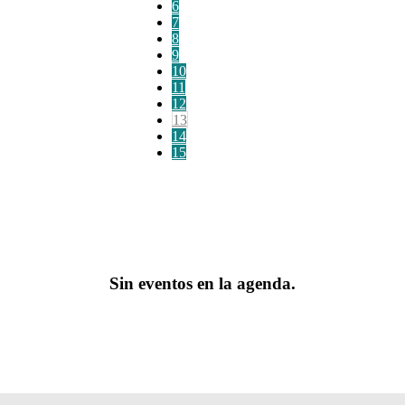
6
7
8
9
10
11
12
13
14
15
Sin eventos en la agenda.