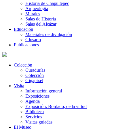
Historia de Chapultepec
Arqueología
Murales
Salas de Historia
Salas del Alcázar
Educación
Materiales de divulgación
Glosario
Publicaciones
Colección
Curadurías
Colección
Gigapixel
Visita
Información general
Exposiciones
Agenda
Exposición: Bordado, de la virtud
Biblioteca
Servicios
Visitas guiadas
El Museo