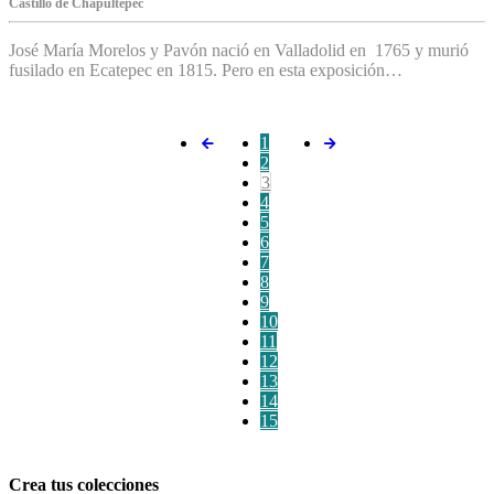
C‌astillo de Chapultepec
José María Morelos y Pavón nació en Valladolid en 1765 y murió
fusilado en Ecatepec en 1815. Pero en esta exposición…
1
2
3
4
5
6
7
8
9
10
11
12
13
14
15
Crea tus colecciones