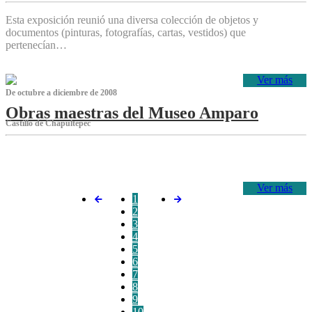
Esta exposición reunió una diversa colección de objetos y
documentos (pinturas, fotografías, cartas, vestidos) que
pertenecían…
Ver más
De octubre a diciembre de 2008
Obras maestras del Museo Amparo
Castillo de Chapultepec
‌
Ver más
1
2
3
4
5
6
7
8
9
10