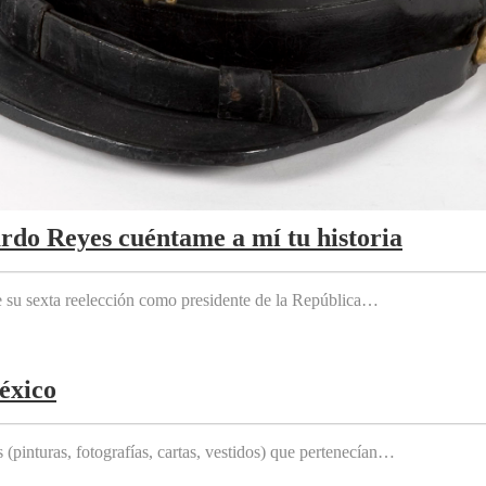
ardo Reyes cuéntame a mí tu historia
e su sexta reelección como presidente de la República…
éxico
(pinturas, fotografías, cartas, vestidos) que pertenecían…