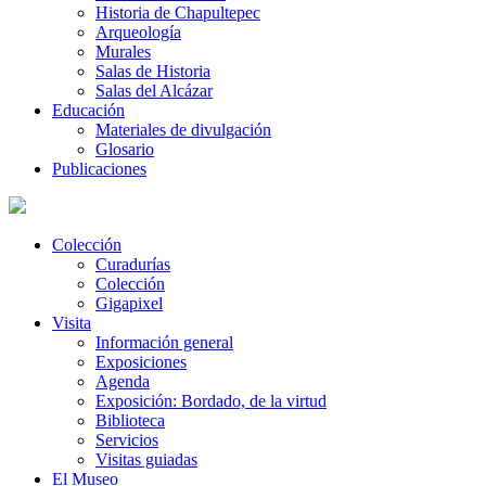
Historia de Chapultepec
Arqueología
Murales
Salas de Historia
Salas del Alcázar
Educación
Materiales de divulgación
Glosario
Publicaciones
Colección
Curadurías
Colección
Gigapixel
Visita
Información general
Exposiciones
Agenda
Exposición: Bordado, de la virtud
Biblioteca
Servicios
Visitas guiadas
El Museo