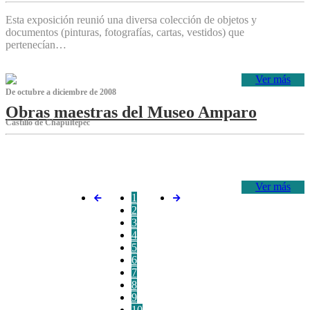
Esta exposición reunió una diversa colección de objetos y
documentos (pinturas, fotografías, cartas, vestidos) que
pertenecían…
Ver más
De octubre a diciembre de 2008
Obras maestras del Museo Amparo
Castillo de Chapultepec
‌
Ver más
1
2
3
4
5
6
7
8
9
10