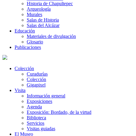
Historia de Chapultepec
Arqueología
Murales
Salas de Historia
Salas del Alcázar
Educación
Materiales de divulgación
Glosario
Publicaciones
Colección
Curadurías
Colección
Gigapixel
Visita
Información general
Exposiciones
Agenda
Exposición: Bordado, de la virtud
Biblioteca
Servicios
Visitas guiadas
El Museo