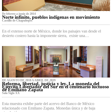
De febrero a junio de 2014
Norte infinito, pueblos indígenas en movimiento
Castillo de Chapultepec
En el extenso norte de México, donde los paisajes van desde el
desierto costero hasta la imponente sierra, existe una…
DE AGOSTO DE 2018 A ABRIL DE 2019
Reforma, libertad, justicia y ley. La moneda del
Ejército Libertador del Sur en el centenario luctuoso
de Emiliano Zapata
Sala Siglo XX
Esta muestra exhibe parte del acervo del Banco de México
relacionado con Emiliano Zapata. Monedas única y de baja