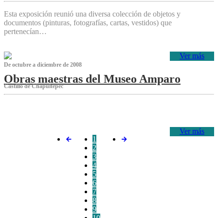
Esta exposición reunió una diversa colección de objetos y
documentos (pinturas, fotografías, cartas, vestidos) que
pertenecían…
Ver más
De octubre a diciembre de 2008
Obras maestras del Museo Amparo
Castillo de Chapultepec
‌
Ver más
1
2
3
4
5
6
7
8
9
10