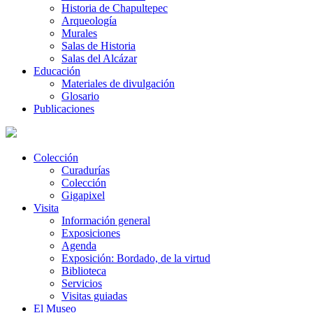
Historia de Chapultepec
Arqueología
Murales
Salas de Historia
Salas del Alcázar
Educación
Materiales de divulgación
Glosario
Publicaciones
Colección
Curadurías
Colección
Gigapixel
Visita
Información general
Exposiciones
Agenda
Exposición: Bordado, de la virtud
Biblioteca
Servicios
Visitas guiadas
El Museo