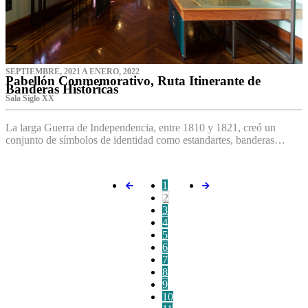
SEPTIEMBRE, 2021 A ENERO, 2022
Pabellón Conmemorativo, Ruta Itinerante de
Banderas Históricas
Sala Siglo XX
La larga Guerra de Independencia, entre 1810 y 1821, creó un
conjunto de símbolos de identidad como estandartes, banderas…
1
2
3
4
5
6
7
8
9
10