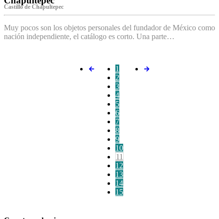
Chapultepec
Castillo de Chapultepec
Muy pocos son los objetos personales del fundador de México como
nación independiente, el catálogo es corto. Una parte…
1
2
3
4
5
6
7
8
9
10
11
12
13
14
15