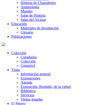
Historia de Chapultepec
Arqueología
Murales
Salas de Historia
Salas del Alcázar
Educación
Materiales de divulgación
Glosario
Publicaciones
Colección
Curadurías
Colección
Gigapixel
Visita
Información general
Exposiciones
Agenda
Exposición: Bordado, de la virtud
Biblioteca
Servicios
Visitas guiadas
El Museo