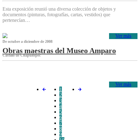
Esta exposición reunió una diversa colección de objetos y
documentos (pinturas, fotografías, cartas, vestidos) que
pertenecían…
Ver más
De octubre a diciembre de 2008
Obras maestras del Museo Amparo
Castillo de Chapultepec
‌
Ver más
1
2
3
4
5
6
7
8
9
10