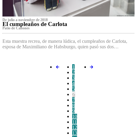
De julio a noviembre de 2018
El cumpleaños de Carlota
Patio de Cañones
Esta muestra recrea, de manera lúdica, el cumpleaños de Carlota,
esposa de Maximiliano de Habsburgo, quien pasó sus dos…
1
2
3
4
5
6
7
8
9
10
11
12
13