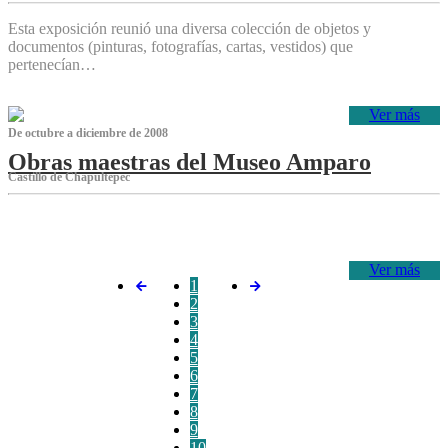
Esta exposición reunió una diversa colección de objetos y
documentos (pinturas, fotografías, cartas, vestidos) que
pertenecían…
Ver más
De octubre a diciembre de 2008
Obras maestras del Museo Amparo
Castillo de Chapultepec
‌
Ver más
1
2
3
4
5
6
7
8
9
10