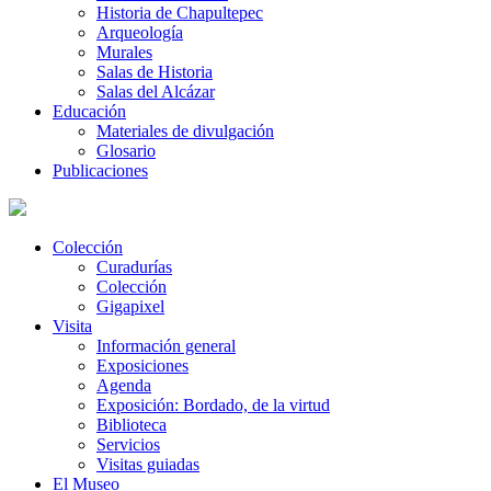
Historia de Chapultepec
Arqueología
Murales
Salas de Historia
Salas del Alcázar
Educación
Materiales de divulgación
Glosario
Publicaciones
Colección
Curadurías
Colección
Gigapixel
Visita
Información general
Exposiciones
Agenda
Exposición: Bordado, de la virtud
Biblioteca
Servicios
Visitas guiadas
El Museo