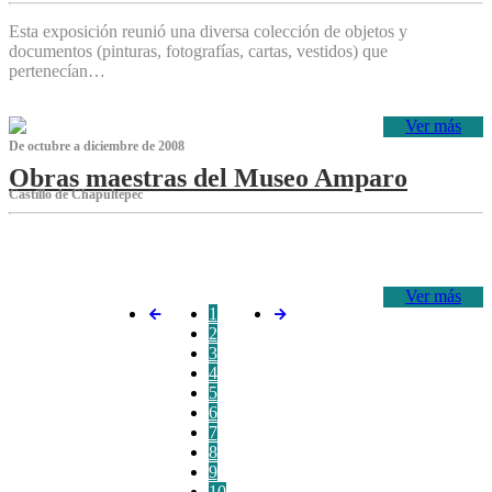
Esta exposición reunió una diversa colección de objetos y
documentos (pinturas, fotografías, cartas, vestidos) que
pertenecían…
Ver más
De octubre a diciembre de 2008
Obras maestras del Museo Amparo
Castillo de Chapultepec
‌
Ver más
1
2
3
4
5
6
7
8
9
10