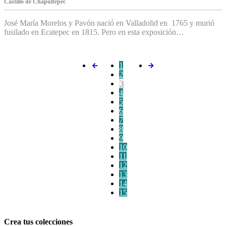
C‌astillo de Chapultepec
José María Morelos y Pavón nació en Valladolid en 1765 y murió
fusilado en Ecatepec en 1815. Pero en esta exposición…
1
2
3
4
5
6
7
8
9
10
11
12
13
14
15
Crea tus colecciones