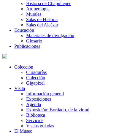
Historia de Chapultepec
Arqueología
Murales
Salas de Historia
Salas del Alcázar
Educación
Materiales de divulgación
Glosario
Publicaciones
Colección
Curadurías
Colección
Gigapixel
Visita
Información general
Exposiciones
Agenda
Exposición: Bordado, de la virtud
Biblioteca
Servicios
Visitas guiadas
El Museo