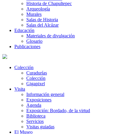
Historia de Chapultepec
Arqueología
Murales
Salas de Historia
Salas del Alcázar
Educación
Materiales de divulgación
Glosario
Publicaciones
Colección
Curadurías
Colección
Gigapixel
Visita
Información general
Exposiciones
Agenda
Exposición: Bordado, de la virtud
Biblioteca
Servicios
Visitas guiadas
El Museo