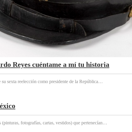
ardo Reyes cuéntame a mí tu historia
e su sexta reelección como presidente de la República…
éxico
(pinturas, fotografías, cartas, vestidos) que pertenecían…