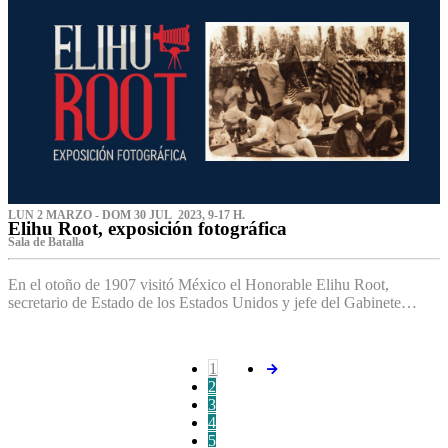
LUN 2 MARZO - DOM 30 JUL 2023, 9-17 H.
Elihu Root, exposición fotográfica
Sala de Batalla
En el otoño de 1907 visitó México el Honorable Elihu Root,
secretario de Estado de los Estados Unidos y jefe del Gabinete…
1
2
3
4
5