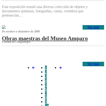
Esta exposición reunió una diversa colección de objetos y
documentos (pinturas, fotografías, cartas, vestidos) que
pertenecían…
Ver más
De octubre a diciembre de 2008
Obras maestras del Museo Amparo
Castillo de Chapultepec
‌
Ver más
1
2
3
4
5
6
7
8
9
10