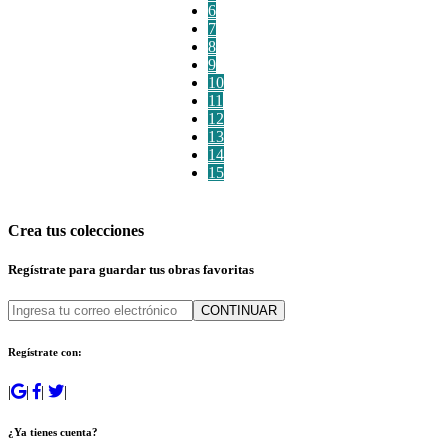
6
7
8
9
10
11
12
13
14
15
Crea tus colecciones
Regístrate para guardar tus obras favoritas
CONTINUAR
Regístrate con:
|
|
|
|
¿Ya tienes cuenta?