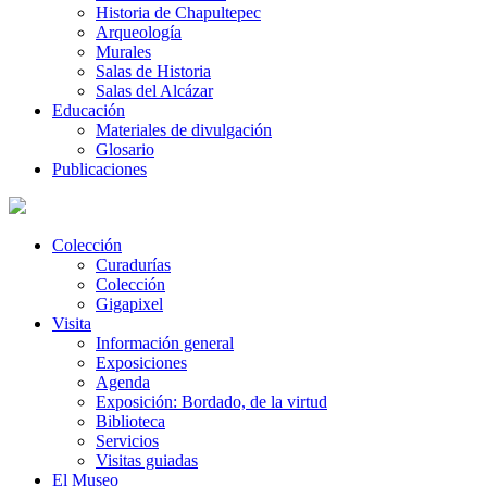
Historia de Chapultepec
Arqueología
Murales
Salas de Historia
Salas del Alcázar
Educación
Materiales de divulgación
Glosario
Publicaciones
Colección
Curadurías
Colección
Gigapixel
Visita
Información general
Exposiciones
Agenda
Exposición: Bordado, de la virtud
Biblioteca
Servicios
Visitas guiadas
El Museo