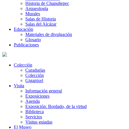
Historia de Chapultepec
Arqueología
Murales
Salas de Historia
Salas del Alcázar
Educación
Materiales de divulgación
Glosario
Publicaciones
Colección
Curadurías
Colección
Gigapixel
Visita
Información general
Exposiciones
Agenda
Exposición: Bordado, de la virtud
Biblioteca
Servicios
Visitas guiadas
El Museo