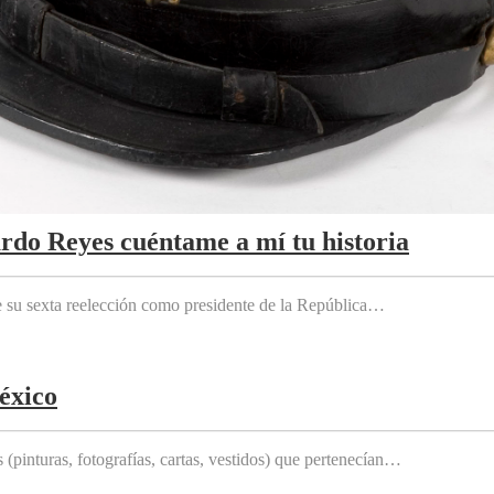
ardo Reyes cuéntame a mí tu historia
e su sexta reelección como presidente de la República…
éxico
(pinturas, fotografías, cartas, vestidos) que pertenecían…