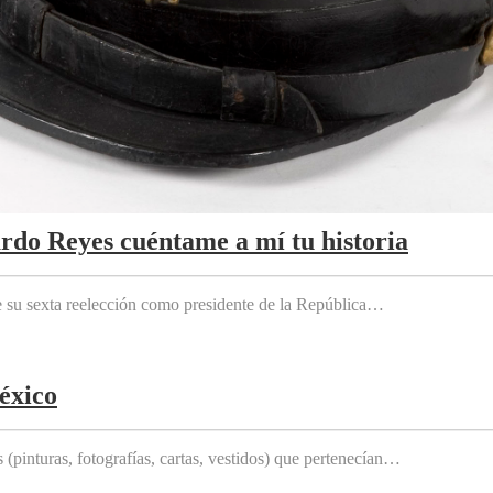
ardo Reyes cuéntame a mí tu historia
e su sexta reelección como presidente de la República…
éxico
(pinturas, fotografías, cartas, vestidos) que pertenecían…