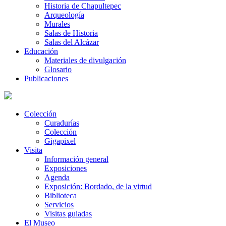
Historia de Chapultepec
Arqueología
Murales
Salas de Historia
Salas del Alcázar
Educación
Materiales de divulgación
Glosario
Publicaciones
Colección
Curadurías
Colección
Gigapixel
Visita
Información general
Exposiciones
Agenda
Exposición: Bordado, de la virtud
Biblioteca
Servicios
Visitas guiadas
El Museo