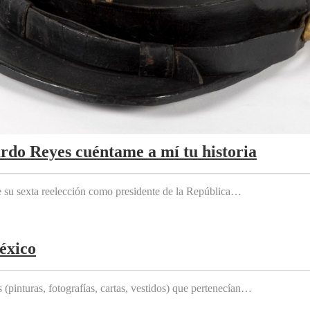
ardo Reyes cuéntame a mí tu historia
e su sexta reelección como presidente de la República…
éxico
(pinturas, fotografías, cartas, vestidos) que pertenecían…