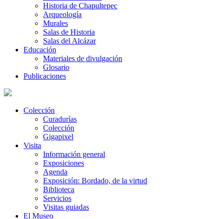
Historia de Chapultepec
Arqueología
Murales
Salas de Historia
Salas del Alcázar
Educación
Materiales de divulgación
Glosario
Publicaciones
Colección
Curadurías
Colección
Gigapixel
Visita
Información general
Exposiciones
Agenda
Exposición: Bordado, de la virtud
Biblioteca
Servicios
Visitas guiadas
El Museo