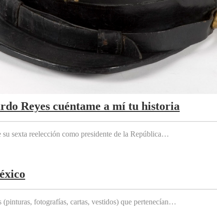
ardo Reyes cuéntame a mí tu historia
e su sexta reelección como presidente de la República…
éxico
(pinturas, fotografías, cartas, vestidos) que pertenecían…