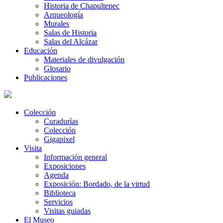
Historia de Chapultepec
Arqueología
Murales
Salas de Historia
Salas del Alcázar
Educación
Materiales de divulgación
Glosario
Publicaciones
Colección
Curadurías
Colección
Gigapixel
Visita
Información general
Exposiciones
Agenda
Exposición: Bordado, de la virtud
Biblioteca
Servicios
Visitas guiadas
El Museo