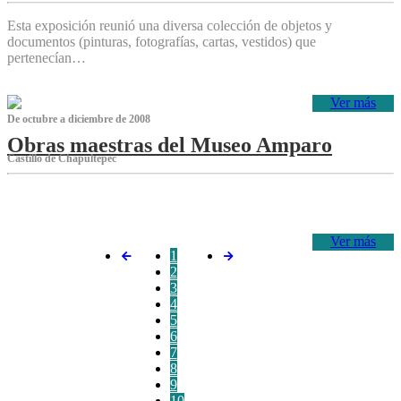
Esta exposición reunió una diversa colección de objetos y
documentos (pinturas, fotografías, cartas, vestidos) que
pertenecían…
Ver más
De octubre a diciembre de 2008
Obras maestras del Museo Amparo
Castillo de Chapultepec
‌
Ver más
1
2
3
4
5
6
7
8
9
10