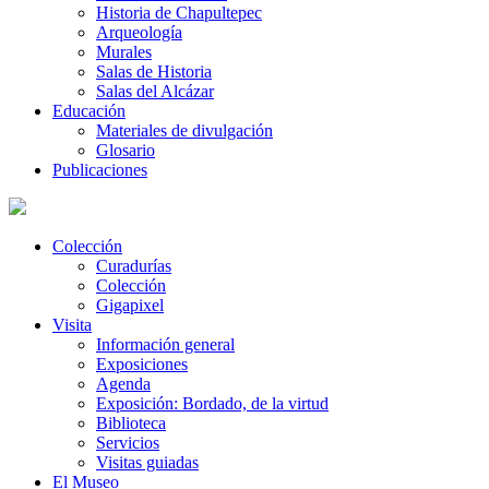
Historia de Chapultepec
Arqueología
Murales
Salas de Historia
Salas del Alcázar
Educación
Materiales de divulgación
Glosario
Publicaciones
Colección
Curadurías
Colección
Gigapixel
Visita
Información general
Exposiciones
Agenda
Exposición: Bordado, de la virtud
Biblioteca
Servicios
Visitas guiadas
El Museo