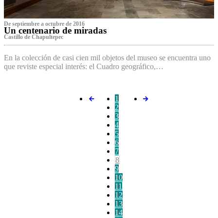
De septiembre a octubre de 2016
Un centenario de miradas
Castillo de Chapultepec
En la colección de casi cien mil objetos del museo se encuentra uno
que reviste especial interés: el Cuadro geográfico,…
1
2
3
4
5
6
7
8
9
10
11
12
13
14