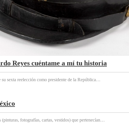
ardo Reyes cuéntame a mí tu historia
e su sexta reelección como presidente de la República…
éxico
(pinturas, fotografías, cartas, vestidos) que pertenecían…