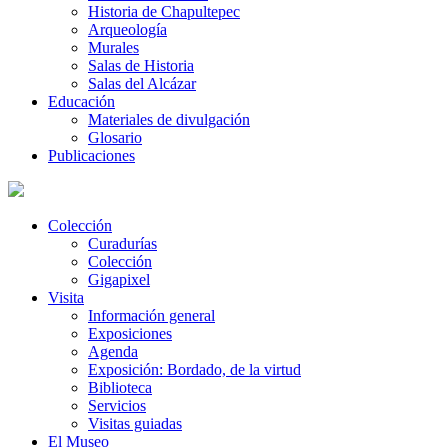
Historia de Chapultepec
Arqueología
Murales
Salas de Historia
Salas del Alcázar
Educación
Materiales de divulgación
Glosario
Publicaciones
Colección
Curadurías
Colección
Gigapixel
Visita
Información general
Exposiciones
Agenda
Exposición: Bordado, de la virtud
Biblioteca
Servicios
Visitas guiadas
El Museo