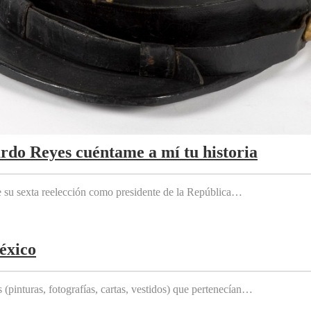
ardo Reyes cuéntame a mí tu historia
e su sexta reelección como presidente de la República…
éxico
(pinturas, fotografías, cartas, vestidos) que pertenecían…