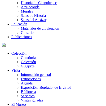
Historia de Chapultepec
Arqueología
Murales
Salas de Historia
Salas del Alcázar
Educación
Materiales de divulgación
Glosario
Publicaciones
Colección
Curadurías
Colección
Gigapixel
Visita
Información general
Exposiciones
Agenda
Exposición: Bordado, de la virtud
Biblioteca
Servicios
Visitas guiadas
El Museo