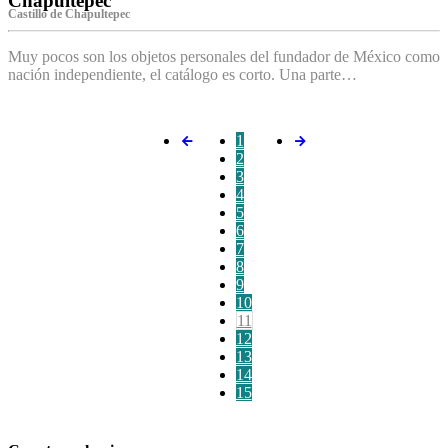
Chapultepec
Castillo de Chapultepec
Muy pocos son los objetos personales del fundador de México como
nación independiente, el catálogo es corto. Una parte…
1
2
3
4
5
6
7
8
9
10
11
12
13
14
15