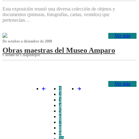
Esta exposición reunió una diversa colección de objetos y
documentos (pinturas, fotografías, cartas, vestidos) que
pertenecían…
Ver más
De octubre a diciembre de 2008
Obras maestras del Museo Amparo
Castillo de Chapultepec
‌
Ver más
1
2
3
4
5
6
7
8
9
10