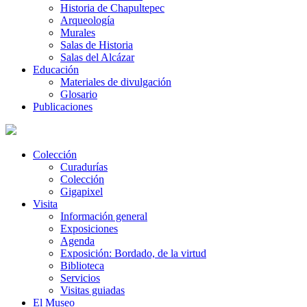
Historia de Chapultepec
Arqueología
Murales
Salas de Historia
Salas del Alcázar
Educación
Materiales de divulgación
Glosario
Publicaciones
Colección
Curadurías
Colección
Gigapixel
Visita
Información general
Exposiciones
Agenda
Exposición: Bordado, de la virtud
Biblioteca
Servicios
Visitas guiadas
El Museo