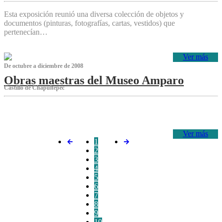
Esta exposición reunió una diversa colección de objetos y
documentos (pinturas, fotografías, cartas, vestidos) que
pertenecían…
Ver más
De octubre a diciembre de 2008
Obras maestras del Museo Amparo
Castillo de Chapultepec
‌
Ver más
1
2
3
4
5
6
7
8
9
10