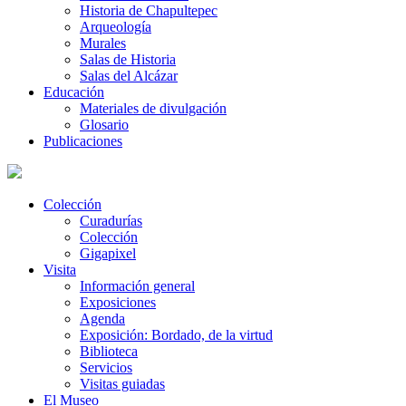
Historia de Chapultepec
Arqueología
Murales
Salas de Historia
Salas del Alcázar
Educación
Materiales de divulgación
Glosario
Publicaciones
Colección
Curadurías
Colección
Gigapixel
Visita
Información general
Exposiciones
Agenda
Exposición: Bordado, de la virtud
Biblioteca
Servicios
Visitas guiadas
El Museo