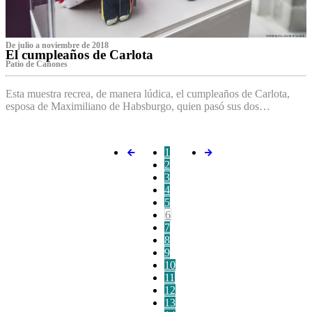
De julio a noviembre de 2018
El cumpleaños de Carlota
Patio de Cañones
Esta muestra recrea, de manera lúdica, el cumpleaños de Carlota,
esposa de Maximiliano de Habsburgo, quien pasó sus dos…
1
2
3
4
5
6
7
8
9
10
11
12
13