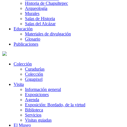
Historia de Chapultepec
Arqueología
Murales
Salas de Historia
Salas del Alcázar
Educación
Materiales de divulgación
Glosario
Publicaciones
Colección
Curadurías
Colección
Gigapixel
Visita
Información general
Exposiciones
Agenda
Exposición: Bordado, de la virtud
Biblioteca
Servicios
Visitas guiadas
El Museo