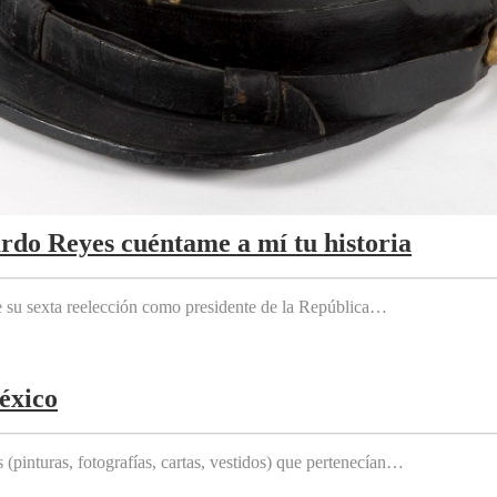
ardo Reyes cuéntame a mí tu historia
e su sexta reelección como presidente de la República…
éxico
(pinturas, fotografías, cartas, vestidos) que pertenecían…