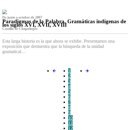
De junio a octubre de 2007
Paradigmas de la Palabra. Gramáticas indígenas de
los siglos XVI, XVII, XVIII
Castillo de Chapultepec
Esta larga historia es la que ahora se exhibe. Presentamos una
exposición que demuestra que la búsqueda de la unidad
gramatical…
1
2
3
4
5
6
7
8
9
10
11
12