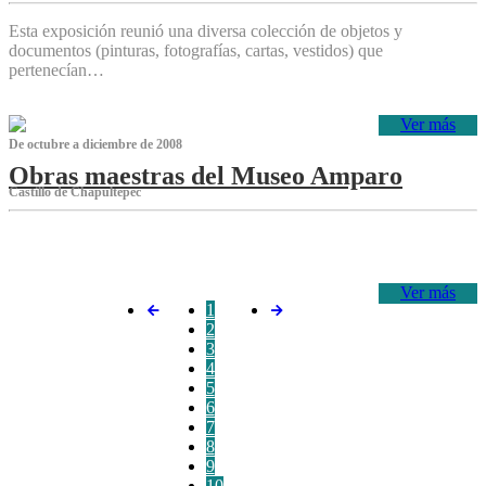
Esta exposición reunió una diversa colección de objetos y
documentos (pinturas, fotografías, cartas, vestidos) que
pertenecían…
Ver más
De octubre a diciembre de 2008
Obras maestras del Museo Amparo
Castillo de Chapultepec
‌
Ver más
1
2
3
4
5
6
7
8
9
10