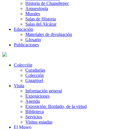
Historia de Chapultepec
Arqueología
Murales
Salas de Historia
Salas del Alcázar
Educación
Materiales de divulgación
Glosario
Publicaciones
Colección
Curadurías
Colección
Gigapixel
Visita
Información general
Exposiciones
Agenda
Exposición: Bordado, de la virtud
Biblioteca
Servicios
Visitas guiadas
El Museo