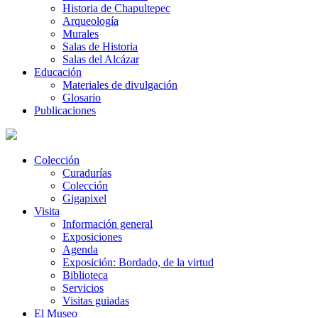
Historia de Chapultepec
Arqueología
Murales
Salas de Historia
Salas del Alcázar
Educación
Materiales de divulgación
Glosario
Publicaciones
Colección
Curadurías
Colección
Gigapixel
Visita
Información general
Exposiciones
Agenda
Exposición: Bordado, de la virtud
Biblioteca
Servicios
Visitas guiadas
El Museo