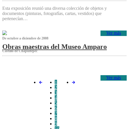
Esta exposición reunió una diversa colección de objetos y
documentos (pinturas, fotografías, cartas, vestidos) que
pertenecían…
Ver más
De octubre a diciembre de 2008
Obras maestras del Museo Amparo
Castillo de Chapultepec
‌
Ver más
1
2
3
4
5
6
7
8
9
10