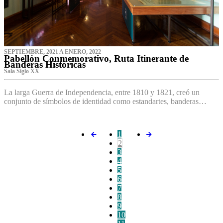
SEPTIEMBRE, 2021 A ENERO, 2022
Pabellón Conmemorativo, Ruta Itinerante de
Banderas Históricas
Sala Siglo XX
La larga Guerra de Independencia, entre 1810 y 1821, creó un
conjunto de símbolos de identidad como estandartes, banderas…
1
2
3
4
5
6
7
8
9
10