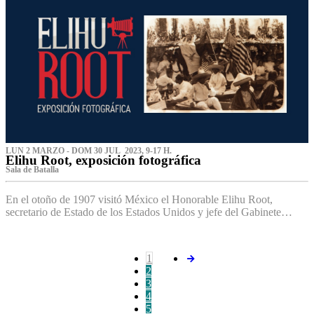
LUN 2 MARZO - DOM 30 JUL 2023, 9-17 H.
Elihu Root, exposición fotográfica
Sala de Batalla
En el otoño de 1907 visitó México el Honorable Elihu Root,
secretario de Estado de los Estados Unidos y jefe del Gabinete…
1
2
3
4
5