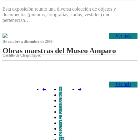
Esta exposición reunió una diversa colección de objetos y
documentos (pinturas, fotografías, cartas, vestidos) que
pertenecían…
Ver más
De octubre a diciembre de 2008
Obras maestras del Museo Amparo
Castillo de Chapultepec
‌
Ver más
1
2
3
4
5
6
7
8
9
10