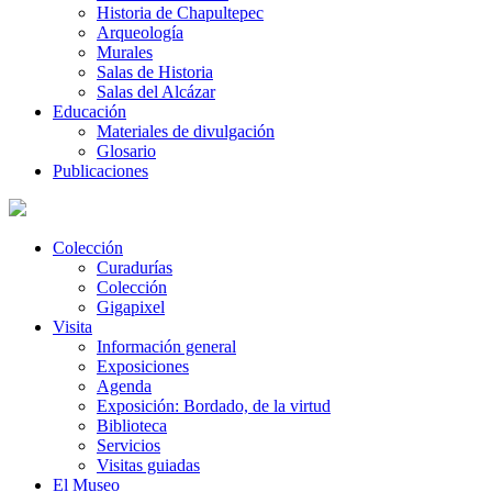
Historia de Chapultepec
Arqueología
Murales
Salas de Historia
Salas del Alcázar
Educación
Materiales de divulgación
Glosario
Publicaciones
Colección
Curadurías
Colección
Gigapixel
Visita
Información general
Exposiciones
Agenda
Exposición: Bordado, de la virtud
Biblioteca
Servicios
Visitas guiadas
El Museo