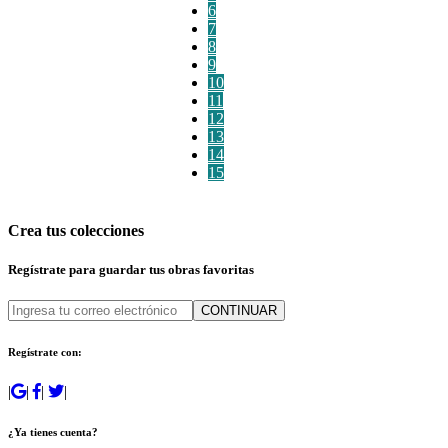
6
7
8
9
10
11
12
13
14
15
Crea tus colecciones
Regístrate para guardar tus obras favoritas
CONTINUAR
Regístrate con:
|
|
|
|
¿Ya tienes cuenta?