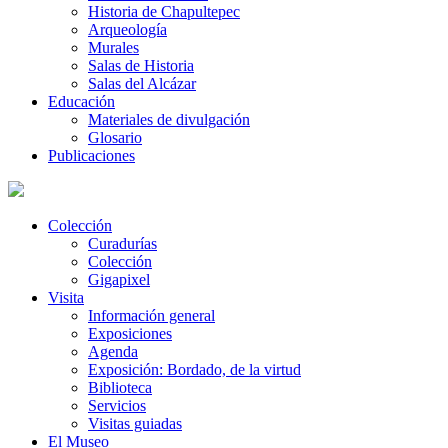
Historia de Chapultepec
Arqueología
Murales
Salas de Historia
Salas del Alcázar
Educación
Materiales de divulgación
Glosario
Publicaciones
Colección
Curadurías
Colección
Gigapixel
Visita
Información general
Exposiciones
Agenda
Exposición: Bordado, de la virtud
Biblioteca
Servicios
Visitas guiadas
El Museo