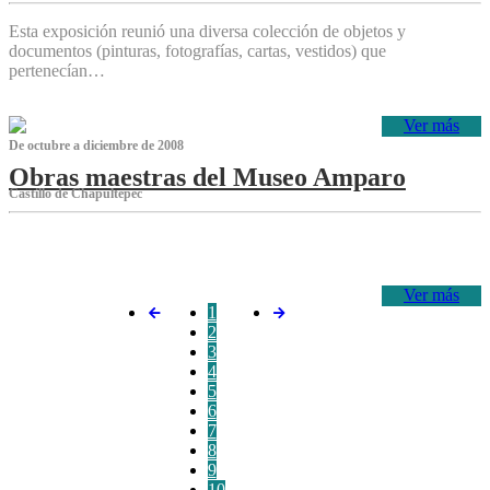
Esta exposición reunió una diversa colección de objetos y
documentos (pinturas, fotografías, cartas, vestidos) que
pertenecían…
Ver más
De octubre a diciembre de 2008
Obras maestras del Museo Amparo
Castillo de Chapultepec
‌
Ver más
1
2
3
4
5
6
7
8
9
10