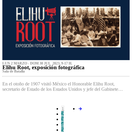
LUN 2 MARZO - DOM 30 JUL 2023, 9-17 H.
Elihu Root, exposición fotográfica
Sala de Batalla
En el otoño de 1907 visitó México el Honorable Elihu Root,
secretario de Estado de los Estados Unidos y jefe del Gabinete…
1
2
3
4
5