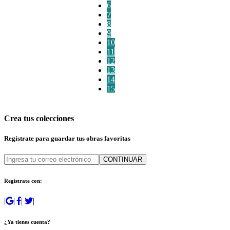
6
7
8
9
10
11
12
13
14
15
Crea tus colecciones
Regístrate para guardar tus obras favoritas
CONTINUAR
Regístrate con:
|
|
|
|
¿Ya tienes cuenta?