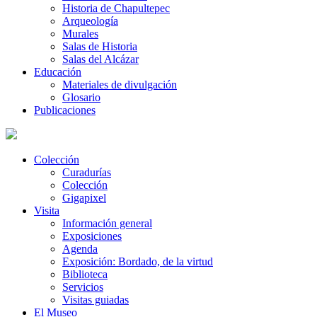
Historia de Chapultepec
Arqueología
Murales
Salas de Historia
Salas del Alcázar
Educación
Materiales de divulgación
Glosario
Publicaciones
Colección
Curadurías
Colección
Gigapixel
Visita
Información general
Exposiciones
Agenda
Exposición: Bordado, de la virtud
Biblioteca
Servicios
Visitas guiadas
El Museo