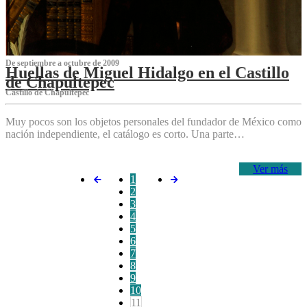
De septiembre a octubre de 2009
Huellas de Miguel Hidalgo en el Castillo
de Chapultepec
Castillo de Chapultepec
Muy pocos son los objetos personales del fundador de México como
nación independiente, el catálogo es corto. Una parte…
Ver más
1
2
3
4
5
6
7
8
9
10
11