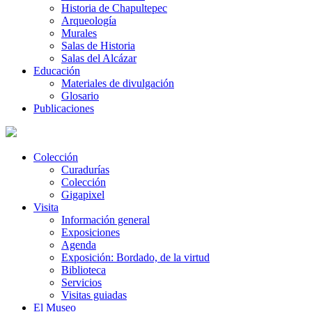
Historia de Chapultepec
Arqueología
Murales
Salas de Historia
Salas del Alcázar
Educación
Materiales de divulgación
Glosario
Publicaciones
Colección
Curadurías
Colección
Gigapixel
Visita
Información general
Exposiciones
Agenda
Exposición: Bordado, de la virtud
Biblioteca
Servicios
Visitas guiadas
El Museo