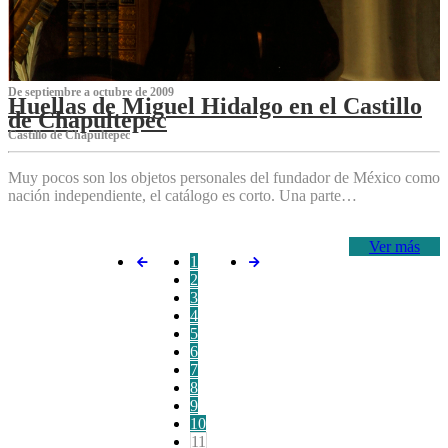
De septiembre a octubre de 2009
Huellas de Miguel Hidalgo en el Castillo
de Chapultepec
Castillo de Chapultepec
Muy pocos son los objetos personales del fundador de México como
nación independiente, el catálogo es corto. Una parte…
Ver más
1
2
3
4
5
6
7
8
9
10
11