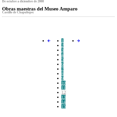
De octubre a diciembre de 2008
Obras maestras del Museo Amparo
Castillo de Chapultepec
‌
1
2
3
4
5
6
7
8
9
10
11
12
13
14
15