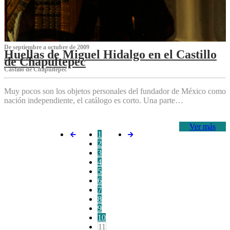
De septiembre a octubre de 2009
Huellas de Miguel Hidalgo en el Castillo
de Chapultepec
Castillo de Chapultepec
Muy pocos son los objetos personales del fundador de México como
nación independiente, el catálogo es corto. Una parte…
Ver más
1
2
3
4
5
6
7
8
9
10
11