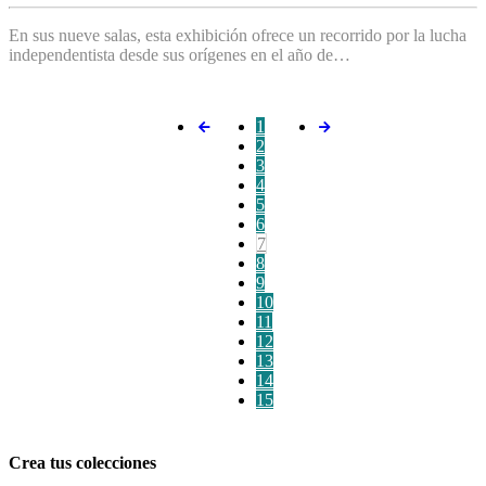
En sus nueve salas, esta exhibición ofrece un recorrido por la lucha
independentista desde sus orígenes en el año de…
1
2
3
4
5
6
7
8
9
10
11
12
13
14
15
Crea tus colecciones