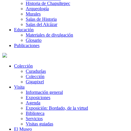
Historia de Chapultepec
Arqueología
Murales
Salas de Historia
Salas del Alcázar
Educación
Materiales de divulgación
Glosario
Publicaciones
Colección
Curadurías
Colección
Gigapixel
Visita
Información general
Exposiciones
Agenda
Exposición: Bordado, de la virtud
Biblioteca
Servicios
Visitas guiadas
El Museo