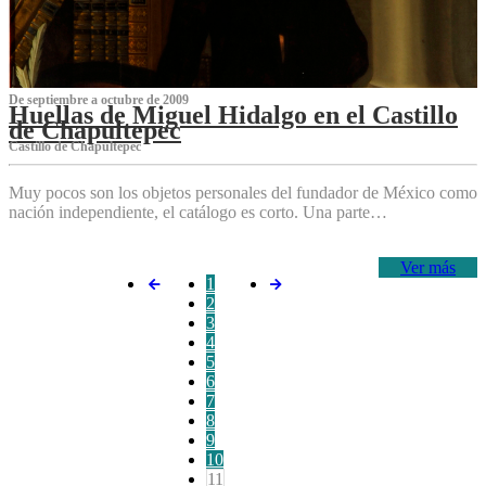
De septiembre a octubre de 2009
Huellas de Miguel Hidalgo en el Castillo
de Chapultepec
Castillo de Chapultepec
Muy pocos son los objetos personales del fundador de México como
nación independiente, el catálogo es corto. Una parte…
Ver más
1
2
3
4
5
6
7
8
9
10
11