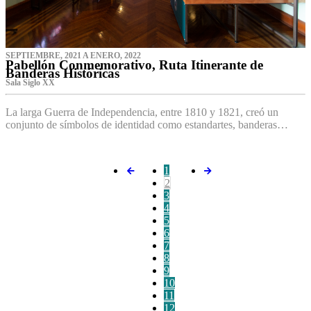
SEPTIEMBRE, 2021 A ENERO, 2022
Pabellón Conmemorativo, Ruta Itinerante de
Banderas Históricas
Sala Siglo XX
La larga Guerra de Independencia, entre 1810 y 1821, creó un
conjunto de símbolos de identidad como estandartes, banderas…
1
2
3
4
5
6
7
8
9
10
11
12