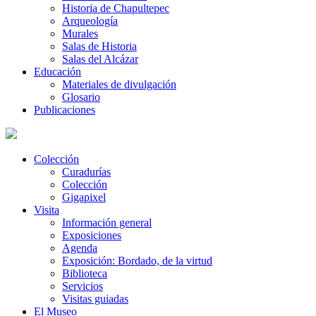
Historia de Chapultepec
Arqueología
Murales
Salas de Historia
Salas del Alcázar
Educación
Materiales de divulgación
Glosario
Publicaciones
Colección
Curadurías
Colección
Gigapixel
Visita
Información general
Exposiciones
Agenda
Exposición: Bordado, de la virtud
Biblioteca
Servicios
Visitas guiadas
El Museo