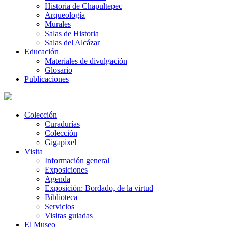
Historia de Chapultepec
Arqueología
Murales
Salas de Historia
Salas del Alcázar
Educación
Materiales de divulgación
Glosario
Publicaciones
Colección
Curadurías
Colección
Gigapixel
Visita
Información general
Exposiciones
Agenda
Exposición: Bordado, de la virtud
Biblioteca
Servicios
Visitas guiadas
El Museo