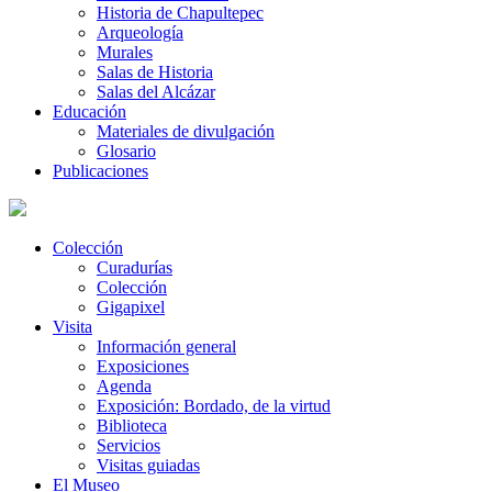
Historia de Chapultepec
Arqueología
Murales
Salas de Historia
Salas del Alcázar
Educación
Materiales de divulgación
Glosario
Publicaciones
Colección
Curadurías
Colección
Gigapixel
Visita
Información general
Exposiciones
Agenda
Exposición: Bordado, de la virtud
Biblioteca
Servicios
Visitas guiadas
El Museo