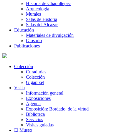
Historia de Chapultepec
Arqueología
Murales
Salas de Historia
Salas del Alcázar
Educación
Materiales de divulgación
Glosario
Publicaciones
Colección
Curadurías
Colección
Gigapixel
Visita
Información general
Exposiciones
Agenda
Exposición: Bordado, de la virtud
Biblioteca
Servicios
Visitas guiadas
El Museo