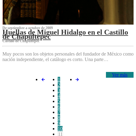
De septiembre a octubre de 2009
Huellas de Miguel Hidalgo en el Castillo
de Chapultepec
Castillo de Chapultepec
Muy pocos son los objetos personales del fundador de México como
nación independiente, el catálogo es corto. Una parte…
Ver más
1
2
3
4
5
6
7
8
9
10
11