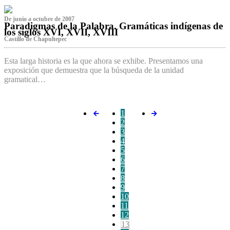
De junio a octubre de 2007
Paradigmas de la Palabra. Gramáticas indígenas de
los siglos XVI, XVII, XVIII
Castillo de Chapultepec
Esta larga historia es la que ahora se exhibe. Presentamos una
exposición que demuestra que la búsqueda de la unidad
gramatical…
1
2
3
4
5
6
7
8
9
10
11
12
13