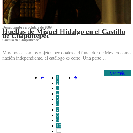
De septiembre a octubre de 2009
Huellas de Miguel Hidalgo en el Castillo
de Chapultepec
Castillo de Chapultepec
Muy pocos son los objetos personales del fundador de México como
nación independiente, el catálogo es corto. Una parte…
Ver más
1
2
3
4
5
6
7
8
9
10
11