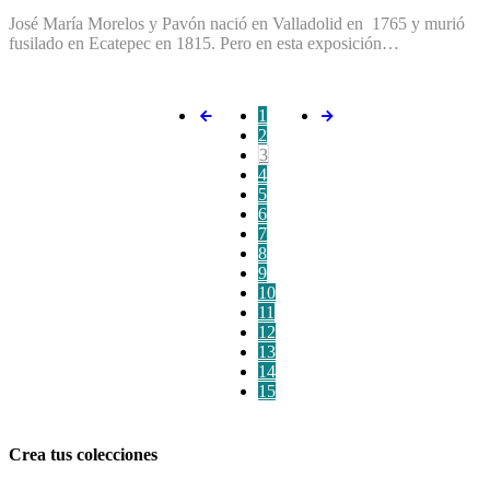
José María Morelos y Pavón nació en Valladolid en 1765 y murió
fusilado en Ecatepec en 1815. Pero en esta exposición…
1
2
3
4
5
6
7
8
9
10
11
12
13
14
15
Crea tus colecciones