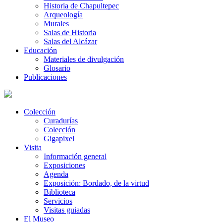
Historia de Chapultepec
Arqueología
Murales
Salas de Historia
Salas del Alcázar
Educación
Materiales de divulgación
Glosario
Publicaciones
Colección
Curadurías
Colección
Gigapixel
Visita
Información general
Exposiciones
Agenda
Exposición: Bordado, de la virtud
Biblioteca
Servicios
Visitas guiadas
El Museo