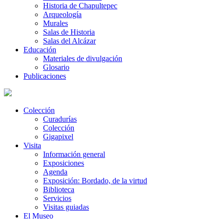
Historia de Chapultepec
Arqueología
Murales
Salas de Historia
Salas del Alcázar
Educación
Materiales de divulgación
Glosario
Publicaciones
Colección
Curadurías
Colección
Gigapixel
Visita
Información general
Exposiciones
Agenda
Exposición: Bordado, de la virtud
Biblioteca
Servicios
Visitas guiadas
El Museo