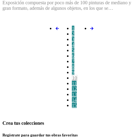
Exposición compuesta por poco más de 100 pinturas de mediano y
gran formato, además de algunos objetos, en los que se…
1
2
3
4
5
6
7
8
9
10
11
12
13
14
15
Crea tus colecciones
Regístrate para guardar tus obras favoritas