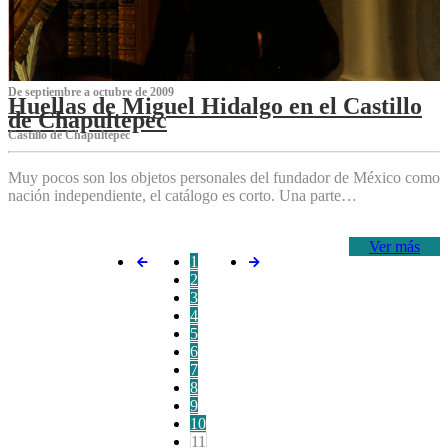
De septiembre a octubre de 2009
Huellas de Miguel Hidalgo en el Castillo
de Chapultepec
Castillo de Chapultepec
Muy pocos son los objetos personales del fundador de México como
nación independiente, el catálogo es corto. Una parte…
Ver más
1
2
3
4
5
6
7
8
9
10
11