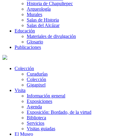
Historia de Chapultepec
Arqueología
Murales
Salas de Historia
Salas del Alcázar
Educación
Materiales de divulgación
Glosario
Publicaciones
Colección
Curadurías
Colección
Gigapixel
Visita
Información general
Exposiciones
Agenda
Exposición: Bordado, de la virtud
Biblioteca
Servicios
Visitas guiadas
El Museo