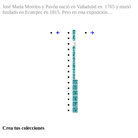
José María Morelos y Pavón nació en Valladolid en 1765 y murió
fusilado en Ecatepec en 1815. Pero en esta exposición…
1
2
3
4
5
6
7
8
9
10
11
12
13
14
15
Crea tus colecciones