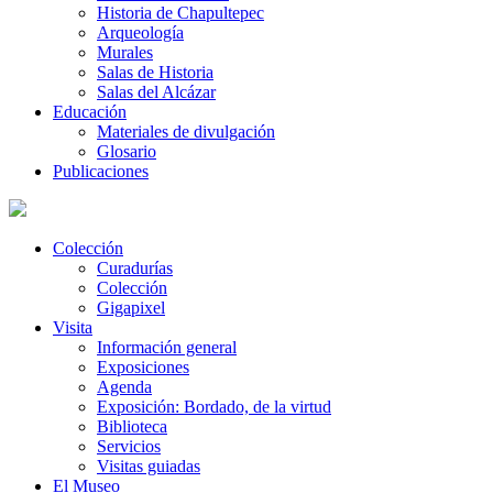
Historia de Chapultepec
Arqueología
Murales
Salas de Historia
Salas del Alcázar
Educación
Materiales de divulgación
Glosario
Publicaciones
Colección
Curadurías
Colección
Gigapixel
Visita
Información general
Exposiciones
Agenda
Exposición: Bordado, de la virtud
Biblioteca
Servicios
Visitas guiadas
El Museo