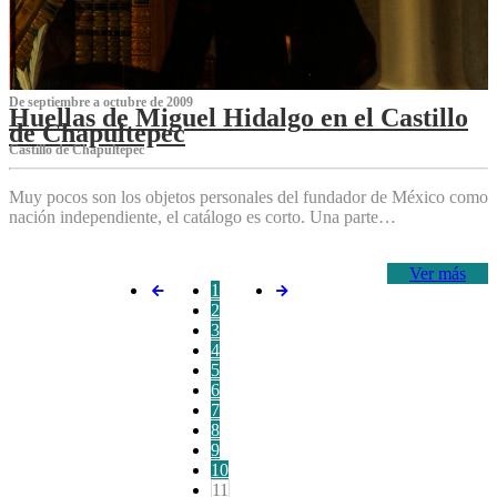
De septiembre a octubre de 2009
Huellas de Miguel Hidalgo en el Castillo
de Chapultepec
Castillo de Chapultepec
Muy pocos son los objetos personales del fundador de México como
nación independiente, el catálogo es corto. Una parte…
Ver más
1
2
3
4
5
6
7
8
9
10
11