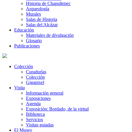
Historia de Chapultepec
Arqueología
Murales
Salas de Historia
Salas del Alcázar
Educación
Materiales de divulgación
Glosario
Publicaciones
Colección
Curadurías
Colección
Gigapixel
Visita
Información general
Exposiciones
Agenda
Exposición: Bordado, de la virtud
Biblioteca
Servicios
Visitas guiadas
El Museo