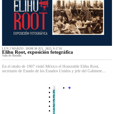
LUN 2 MARZO - DOM 30 JUL 2023, 9-17 H.
Elihu Root, exposición fotográfica
Sala de Batalla
En el otoño de 1907 visitó México el Honorable Elihu Root,
secretario de Estado de los Estados Unidos y jefe del Gabinete…
1
2
3
4
5
6