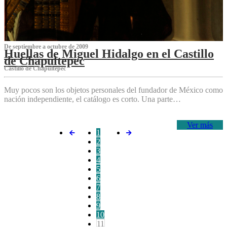
De septiembre a octubre de 2009
Huellas de Miguel Hidalgo en el Castillo
de Chapultepec
Castillo de Chapultepec
Muy pocos son los objetos personales del fundador de México como
nación independiente, el catálogo es corto. Una parte…
Ver más
1
2
3
4
5
6
7
8
9
10
11