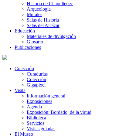
Historia de Chapultepec
Arqueología
Murales
Salas de Historia
Salas del Alcázar
Educación
Materiales de divulgación
Glosario
Publicaciones
Colección
Curadurías
Colección
Gigapixel
Visita
Información general
Exposiciones
Agenda
Exposición: Bordado, de la virtud
Biblioteca
Servicios
Visitas guiadas
El Museo