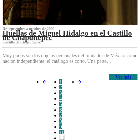
De septiembre a octubre de 2009
Huellas de Miguel Hidalgo en el Castillo
de Chapultepec
Castillo de Chapultepec
Muy pocos son los objetos personales del fundador de México como
nación independiente, el catálogo es corto. Una parte…
Ver más
1
2
3
4
5
6
7
8
9
10
11