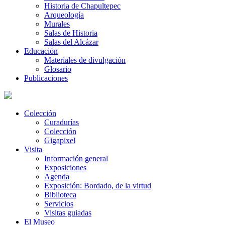
Historia de Chapultepec
Arqueología
Murales
Salas de Historia
Salas del Alcázar
Educación
Materiales de divulgación
Glosario
Publicaciones
Colección
Curadurías
Colección
Gigapixel
Visita
Información general
Exposiciones
Agenda
Exposición: Bordado, de la virtud
Biblioteca
Servicios
Visitas guiadas
El Museo