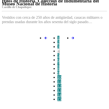
Hilos de Historia, Colección de Indumentaria del
Museo Nacional de Historia
Castillo de Chapultepec
Vestidos con cerca de 250 años de antigüedad, casacas militares o
prendas usadas durante los años sesenta del siglo pasado…
1
2
3
4
5
6
7
8
9
10
11
12
13
14
15