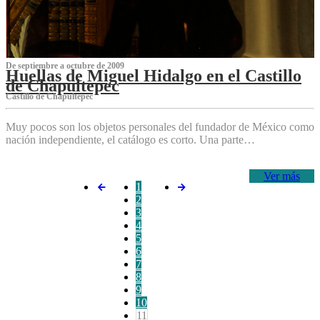
De septiembre a octubre de 2009
Huellas de Miguel Hidalgo en el Castillo
de Chapultepec
Castillo de Chapultepec
Muy pocos son los objetos personales del fundador de México como
nación independiente, el catálogo es corto. Una parte…
Ver más
1
2
3
4
5
6
7
8
9
10
11