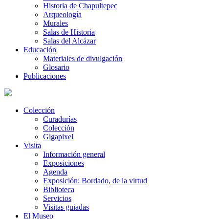
Historia de Chapultepec
Arqueología
Murales
Salas de Historia
Salas del Alcázar
Educación
Materiales de divulgación
Glosario
Publicaciones
Colección
Curadurías
Colección
Gigapixel
Visita
Información general
Exposiciones
Agenda
Exposición: Bordado, de la virtud
Biblioteca
Servicios
Visitas guiadas
El Museo