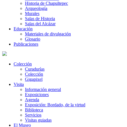
Historia de Chapultepec
Arqueología
Murales
Salas de Historia
Salas del Alcázar
Educación
Materiales de divulgación
Glosario
Publicaciones
Colección
Curadurías
Colección
Gigapixel
Visita
Información general
Exposiciones
Agenda
Exposición: Bordado, de la virtud
Biblioteca
Servicios
Visitas guiadas
El Museo