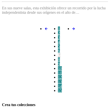
En sus nueve salas, esta exhibición ofrece un recorrido por la lucha
independentista desde sus orígenes en el año de…
1
2
3
4
5
6
7
8
9
10
11
12
13
14
15
Crea tus colecciones