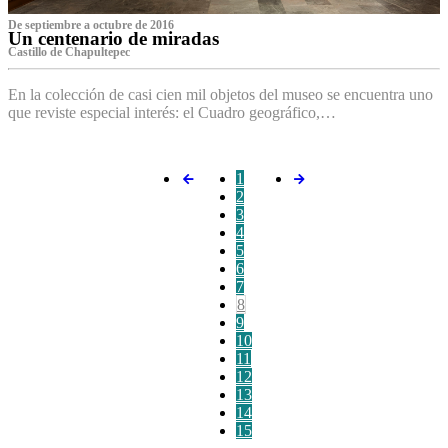
De septiembre a octubre de 2016
Un centenario de miradas
Castillo de Chapultepec
En la colección de casi cien mil objetos del museo se encuentra uno
que reviste especial interés: el Cuadro geográfico,…
1
2
3
4
5
6
7
8
9
10
11
12
13
14
15