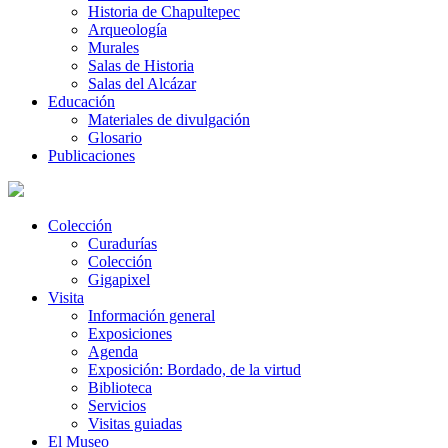
Historia de Chapultepec
Arqueología
Murales
Salas de Historia
Salas del Alcázar
Educación
Materiales de divulgación
Glosario
Publicaciones
Colección
Curadurías
Colección
Gigapixel
Visita
Información general
Exposiciones
Agenda
Exposición: Bordado, de la virtud
Biblioteca
Servicios
Visitas guiadas
El Museo