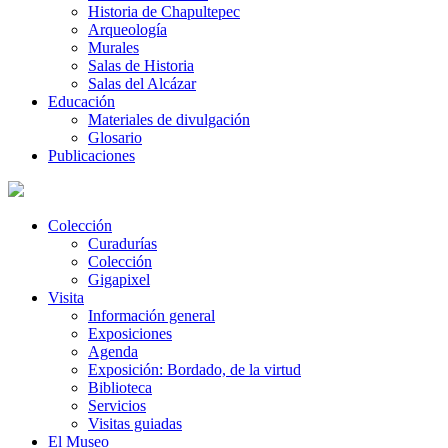
Historia de Chapultepec
Arqueología
Murales
Salas de Historia
Salas del Alcázar
Educación
Materiales de divulgación
Glosario
Publicaciones
Colección
Curadurías
Colección
Gigapixel
Visita
Información general
Exposiciones
Agenda
Exposición: Bordado, de la virtud
Biblioteca
Servicios
Visitas guiadas
El Museo