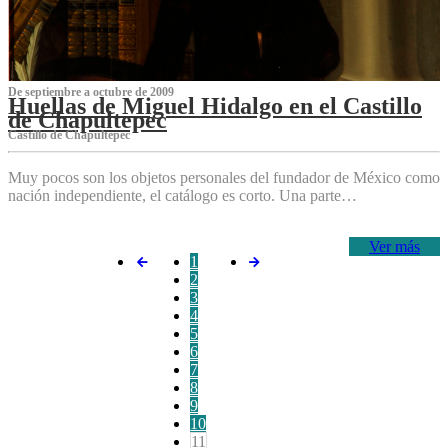
De septiembre a octubre de 2009
Huellas de Miguel Hidalgo en el Castillo
de Chapultepec
Castillo de Chapultepec
Muy pocos son los objetos personales del fundador de México como
nación independiente, el catálogo es corto. Una parte…
Ver más
1
2
3
4
5
6
7
8
9
10
11