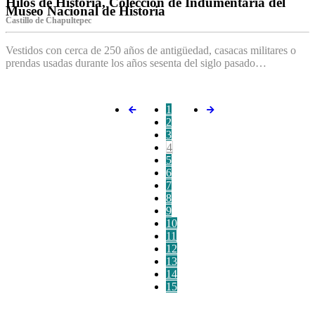
Hilos de Historia, Colección de Indumentaria del
Museo Nacional de Historia
Castillo de Chapultepec
Vestidos con cerca de 250 años de antigüedad, casacas militares o
prendas usadas durante los años sesenta del siglo pasado…
1
2
3
4
5
6
7
8
9
10
11
12
13
14
15