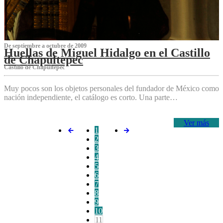
De septiembre a octubre de 2009
Huellas de Miguel Hidalgo en el Castillo
de Chapultepec
Castillo de Chapultepec
Muy pocos son los objetos personales del fundador de México como
nación independiente, el catálogo es corto. Una parte…
Ver más
1
2
3
4
5
6
7
8
9
10
11