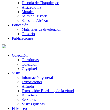
Historia de Chapultepec
Arqueología
Murales
Salas de Historia
Salas del Alcázar
Educación
Materiales de divulgación
Glosario
Publicaciones
Colección
Curadurías
Colección
Gigapixel
Visita
Información general
Exposiciones
Agenda
Exposición: Bordado, de la virtud
Biblioteca
Servicios
Visitas guiadas
El Museo