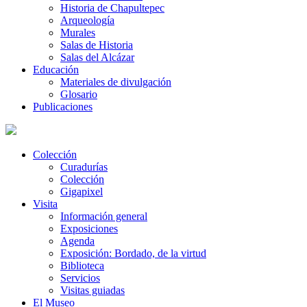
Historia de Chapultepec
Arqueología
Murales
Salas de Historia
Salas del Alcázar
Educación
Materiales de divulgación
Glosario
Publicaciones
Colección
Curadurías
Colección
Gigapixel
Visita
Información general
Exposiciones
Agenda
Exposición: Bordado, de la virtud
Biblioteca
Servicios
Visitas guiadas
El Museo