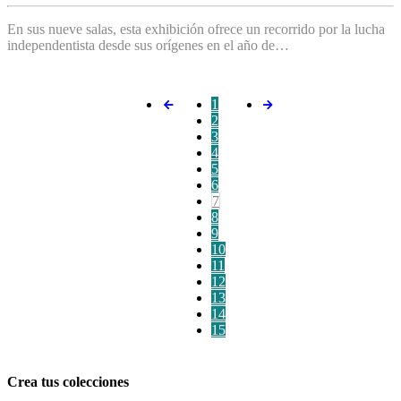
En sus nueve salas, esta exhibición ofrece un recorrido por la lucha
independentista desde sus orígenes en el año de…
1
2
3
4
5
6
7
8
9
10
11
12
13
14
15
Crea tus colecciones