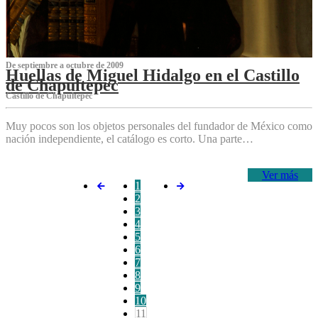
De septiembre a octubre de 2009
Huellas de Miguel Hidalgo en el Castillo
de Chapultepec
Castillo de Chapultepec
Muy pocos son los objetos personales del fundador de México como
nación independiente, el catálogo es corto. Una parte…
Ver más
1
2
3
4
5
6
7
8
9
10
11