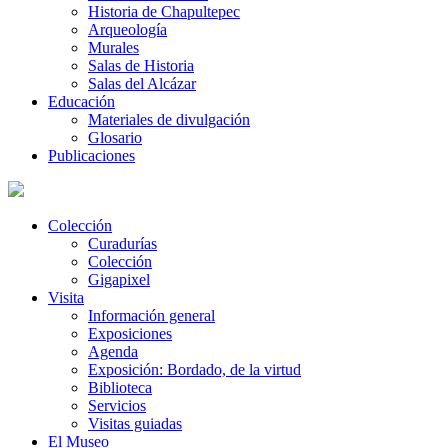
Historia de Chapultepec
Arqueología
Murales
Salas de Historia
Salas del Alcázar
Educación
Materiales de divulgación
Glosario
Publicaciones
Colección
Curadurías
Colección
Gigapixel
Visita
Información general
Exposiciones
Agenda
Exposición: Bordado, de la virtud
Biblioteca
Servicios
Visitas guiadas
El Museo