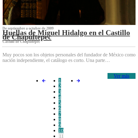
De septiembre a octubre de 2009
Huellas de Miguel Hidalgo en el Castillo
de Chapultepec
Castillo de Chapultepec
Muy pocos son los objetos personales del fundador de México como
nación independiente, el catálogo es corto. Una parte…
Ver más
1
2
3
4
5
6
7
8
9
10
11