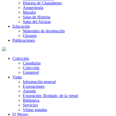
Historia de Chapultepec
Arqueología
Murales
Salas de Historia
Salas del Alcázar
Educación
Materiales de divulgación
Glosario
Publicaciones
Colección
Curadurías
Colección
Gigapixel
Visita
Información general
Exposiciones
Agenda
Exposición: Bordado, de la virtud
Biblioteca
Servicios
Visitas guiadas
El Museo