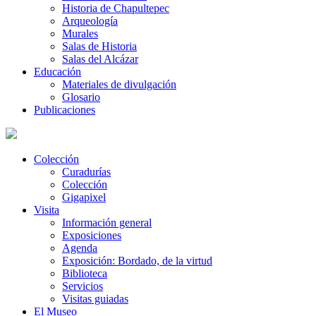
Historia de Chapultepec
Arqueología
Murales
Salas de Historia
Salas del Alcázar
Educación
Materiales de divulgación
Glosario
Publicaciones
Colección
Curadurías
Colección
Gigapixel
Visita
Información general
Exposiciones
Agenda
Exposición: Bordado, de la virtud
Biblioteca
Servicios
Visitas guiadas
El Museo