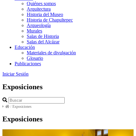
Quiénes somos
Arquitectura
Historia del Museo
Historia de Chapultepec
Arqueología
Murales
Salas de Historia
Salas del Alcázar
Educación
Materiales de divulgación
Glosario
Publicaciones
Iniciar Sesión
Exposiciones
/
Exposiciones
Exposiciones