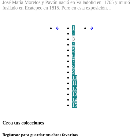
José María Morelos y Pavón nació en Valladolid en 1765 y murió
fusilado en Ecatepec en 1815. Pero en esta exposición…
1
2
3
4
5
6
7
8
9
10
11
12
13
14
15
Crea tus colecciones
Regístrate para guardar tus obras favoritas