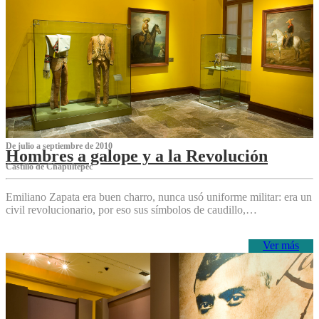
De julio a septiembre de 2010
Hombres a galope y a la Revolución
Castillo de Chapultepec
Emiliano Zapata era buen charro, nunca usó uniforme militar: era un
civil revolucionario, por eso sus símbolos de caudillo,…
Ver más