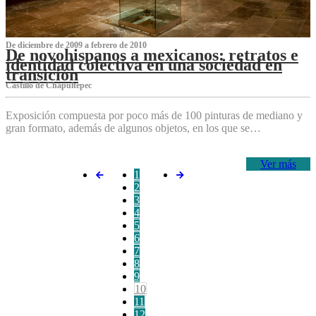
De diciembre de 2009 a febrero de 2010
De novohispanos a mexicanos: retratos e
identidad colectiva en una sociedad en
transición
Castillo de Chapultepec
Exposición compuesta por poco más de 100 pinturas de mediano y
gran formato, además de algunos objetos, en los que se…
Ver más
1
2
3
4
5
6
7
8
9
10
11
12